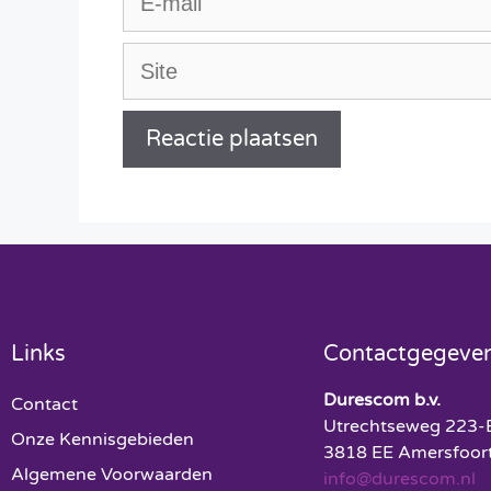
A
l
t
e
r
Links
Contactgegeve
n
a
Durescom b.v.
Contact
t
Utrechtseweg 223-
Onze Kennisgebieden
3818 EE Amersfoor
i
Algemene Voorwaarden
info@durescom.nl