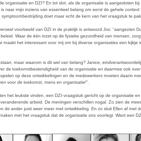
de organisatie en DZI? En tot slot, als de organisatie is aangesloten 
 is naar mijn inziens van essentieel belang om eerst de gehele context
n symptoombestrijding doet maar echt de kern van het vraagstuk te pak
verseel voorbeeld van DZI in de praktijk is antwoord Jos: “aangezien 
un beleid. Waar de één inzet op de fysieke gezondheid van mensen, zor
dat maakt het interessant voor mij om bij diverse organisaties een kijk
a staan, maar waarom is dit wel van belang? Janice, eindverantwoordeli
over de toekomstbestendigheid van de organisatie en daarmee ook over 
spelen op deze ontwikkelingen en de medewerkers moeten daarin mee ku
blijven voor de toekomst, mens en organisatie!”.
sten het leukste vinden, een DZI-vraagstuk gericht op de organisatie e
veranderende arbeid. De meningen verschillen nogal. Zo zien de mees
en de ander juist weer meer met ontwikkeling. En zo sluit Ellen af met d
aken met het vraagstuk dat de organisatie ons voorlegt. Want een DZ