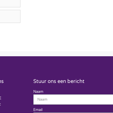
ns
Stuur ons een bericht
Naam
E
t
Email