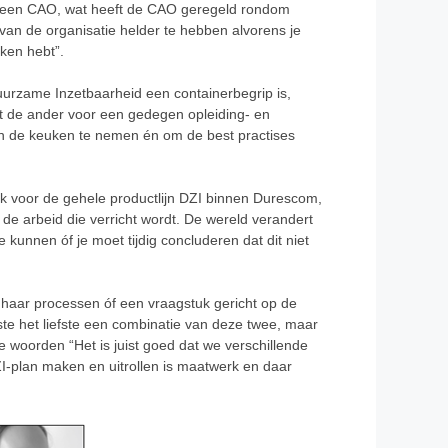
bij een CAO, wat heeft de CAO geregeld rondom
 van de organisatie helder te hebben alvorens je
ken hebt”.
Duurzame Inzetbaarheid een containerbegrip is,
gt de ander voor een gedegen opleiding- en
je in de keuken te nemen én om de best practises
jk voor de gehele productlijn DZI binnen Durescom,
de arbeid die verricht wordt. De wereld verandert
nnen óf je moet tijdig concluderen dat dit niet
n haar processen óf een vraagstuk gericht op de
te het liefste een combinatie van deze twee, maar
e woorden “Het is juist goed dat we verschillende
I-plan maken en uitrollen is maatwerk en daar