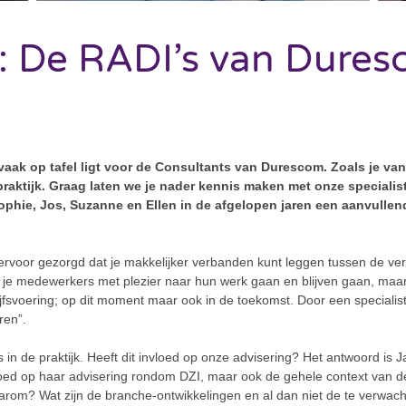
n: De RADI’s van Dure
 vaak op tafel ligt voor de Consultants van Durescom. Zoals je v
raktijk. Graag laten we je nader kennis maken met onze specialist
phie, Jos, Suzanne en Ellen in de afgelopen jaren een aanvullend
rvoor gezorgd dat je makkelijker verbanden kunt leggen tussen de versch
at je medewerkers met plezier naar hun werk gaan en blijven gaan, m
jfsvoering; op dit moment maar ook in de toekomst. Door een specialisti
ren”.
s in de praktijk. Heeft dit invloed op onze advisering? Het antwoord is 
vloed op haar advisering rondom DZI, maar ook de gehele context van de
aarom? Wat zijn de branche-ontwikkelingen en al dan niet de te verwac