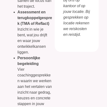
bij ons op
samen de focus van
kantoor of op
het traject.
jouw locatie. Bij
Assessment en
gesprekken op
terugkoppelgespre
locatie rekenen
k (TMA of Reflact)
we reiskosten
Inzicht in wie je
en reistijd.
bent, wat jou drijft
en waar jouw
ontwikkelkansen
liggen.
Persoonlijke
begeleiding
Vier
coachinggesprekke
n waarin we werken
aan het vertalen van
inzicht naar gedrag,
keuzes en concrete
stappen in jouw